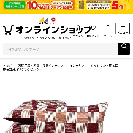
メニュー
ログイン
お気に入り
カート
トップ
家庭用品・家電・寝具インテリア
インテリア
クッション・座布団
座布団5枚組 和市松 ピンク