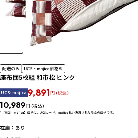
配送のみ
UCS・majica価格※
座布団5枚組 和市松 ピンク
9,891
UCS･majica
円 (税込)
10,989
円 (税込)
*【UCS・majica】価格は、UCSカード、majica払い決済された場合の価格です。
在庫：
あり