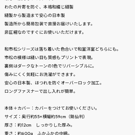
わたの片寄を防ぐ、本格和綴じ縫製
縫製から製造まで安心の日本製
製造所から簡易包装で直接お届けいたします。
非圧縮なのですぐにお使いいただけます。
和市松シリーズは落ち着いた色合いで和室洋室どちらにも。
市松の模様は縫い目も質感もプリントで表現。
裏側はダークなトーンの1色でリバーシブルに。
傷みにくく気軽にお洗濯ができます。
安心の日本製、ほつれを防ぐオーバーロック加工。
ロングファスナーで出し入れが簡単。
本体＋カバー：カバーをつけてお使いください。
サイズ：奥行約55×横幅約59cm（銘仙判）
厚さ：約12cm しっかりした厚み。
重さ：約600g ふかふかの中綿。