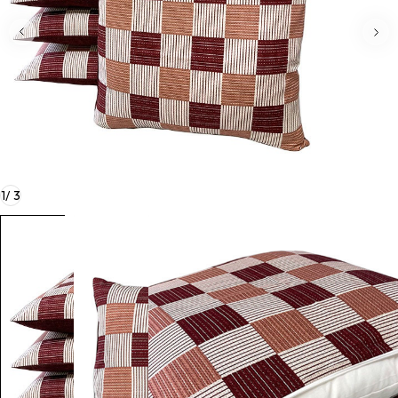
1
/
3