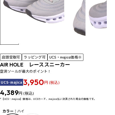
店頭受取可
ラッピング可
UCS・majica価格※
AIR HOLE レーススニーカー
空洞ソールが最大のポイント！
3,950
UCS･majica
円 (税込)
4,389
円 (税込)
*【UCS・majica】価格は、UCSカード、majica払い決済された場合の価格です。
カラー：
ハイ