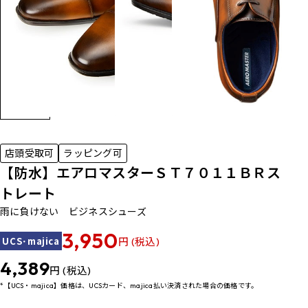
店頭受取可
ラッピング可
【防水】エアロマスターＳＴ７０１１ＢＲス
トレート
雨に負けない ビジネスシューズ
3,950
UCS･majica
円 (税込)
4,389
円 (税込)
*【UCS・majica】価格は、UCSカード、majica払い決済された場合の価格です。