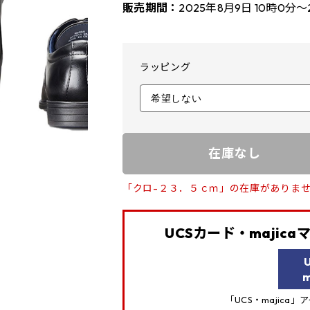
販売期間：
2025年8月9日 10時0分～
ラッピング
在庫なし
「クロ-２３．５ｃｍ」の在庫がありま
UCSカード・majic
m
「UCS・majica