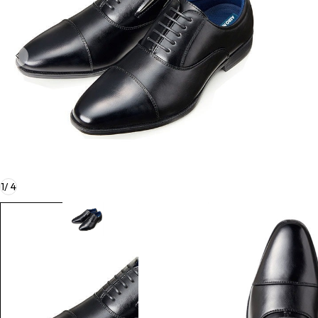
1
/
4