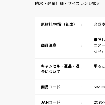
防水・軽量仕様・サイズレンジ拡大
原材料/材質（組成）
合成
●詳
商品注意
ニタ
さい
キャンセル・返品・返
承る
金について
商品コード
3961
JANコード
2096