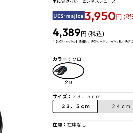
雨に負けない ビジネスシューズ
3,950
UCS･majica
円 (税
4,389
円 (税込)
*【UCS・majica】価格は、UCSカード、majica払い
カラー：
クロ
クロ
サイズ：
２３．５ｃｍ
２３．５ｃｍ
２４ｃｍ
在庫：
在庫なし