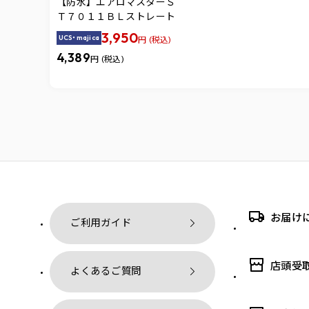
【防水】エアロマスターＳ
Ｔ７０１１ＢＬストレート
3,950
UCS・majica
円 (税込)
4,389
円 (税込)
お届け
ご利用ガイド
店頭受
よくあるご質問