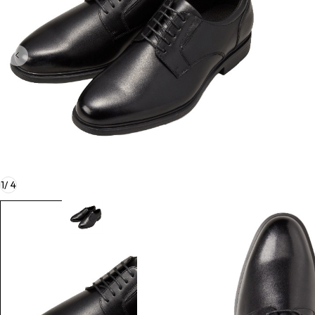
1
/
4