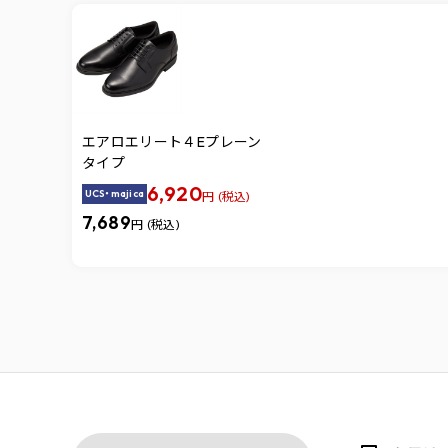
エアロエリート４Eプレーン
タイプ
6,920
UCS・majica
円 (税込)
7,689
円 (税込)