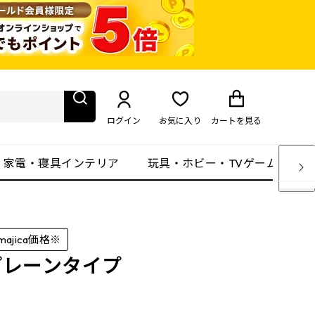
ログイン
お気に入り
カート
を見る
・家電・寝具インテリア
玩具・ホビー・TVゲーム
majica価格※
プレーンタイプ