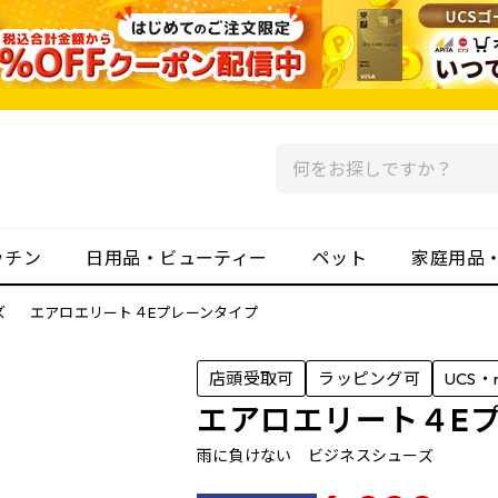
ッチン
日用品・ビューティー
ペット
家庭用品
ズ
エアロエリート４Eプレーンタイプ
店頭受取可
ラッピング可
UCS・
エアロエリート４E
雨に負けない ビジネスシューズ