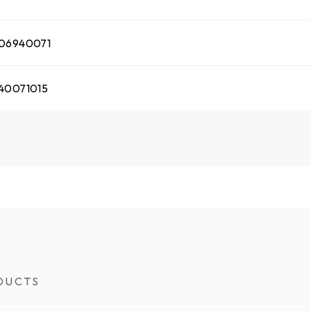
06940071
40071015
DUCTS