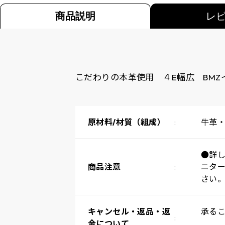
商品説明
レ
こだわりの本革使用 ４E幅広 BMZ
原材料/材質（組成）
牛革
●詳
商品注意
ニタ
さい
キャンセル・返品・返
承る
金について