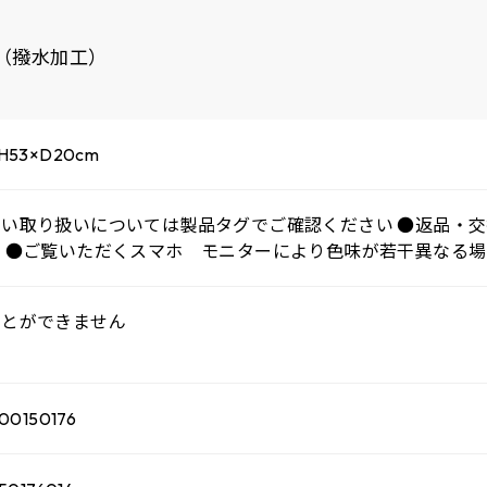
ル（撥水加工）
H53×D20cm
しい取り扱いについては製品タグでご確認ください ●返品・
ん ●ご覧いただくスマホ モニターにより色味が若干異なる
ことができません
00150176