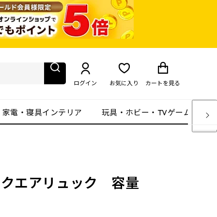
ログイン
お気に入り
カート
を見る
・家電・寝具インテリア
玩具・ホビー・TVゲーム
 スクエアリュック 容量