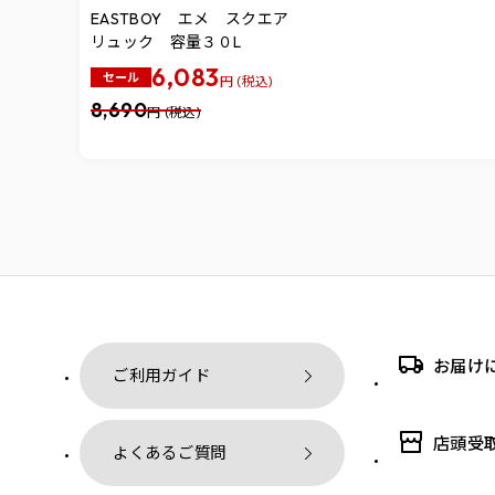
EASTBOY エメ スクエア
リュック 容量３０L
6,083
セール
円 (税込)
8,690
円 (税込)
お届け
ご利用ガイド
店頭受
よくあるご質問