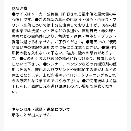
商品注意
●サイズはメーカー公称値（許容される最小値と最大値の中
心値）です。●この商品の素材の色落ち・退色・色移り・プ
リント剥落については十分に注意しておりますが、現在の技
術水準では洗濯・水・汗などの多湿や、直射日光・赤外線・
摩擦などの諸条件により、色落ち・退色・色移り・プリント
剥落は避けられません。ご了承ください。●雨天でのご使用
や薄い色の衣服を着用の際は特にご注意ください。●鋭利な
形状の物を入れないで下さい。破損、破れの恐れがありま
す。●火の近くおよび高温の場所に近づけたり、放置したり
しないで下さい。●シンナー、ベンジンなどの有機溶剤の使
用は色落ち、変色およびプリントや樹脂加工の剥がれなどの
原因となります。また洗濯やアイロン、クリーニングもこれ
らの原因となりますのでおやめ下さい。●ご使用後はよく陰
干しをし、直射日光を避け風通しのよい場所で保管くださ
い。
キャンセル・返品・返金について
承ることが出来ません