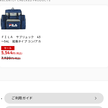
RECENTLY CHECKED PRODUCTS
ＦＩＬＡ サブリュック 43
～54L 拡張タイプ コン/アカ
セール
5,544
円 (税込)
7,920
円 (税込)
ご利用ガイド