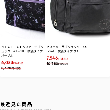
ＮＩＣＥ ＣＬＡＵＰ サブリ
ＰＵＭＡ サブリュック 46
ュック 48～58L 拡張タイプ
～54L 拡張タイプ ブルー
パープル
7,546
円 (税込)
6,083
10,780
円 (税込)
円 (税込)
8,690
円 (税込)
最近見た商品