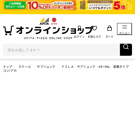
メニュー
ログイン
お気に入り
カート
トップ
スクール
サブリュック
ＦＩＬＡ サブリュック 43～54L 拡張タイプ
コン/アカ