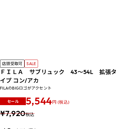
店頭受取可
SALE
ＦＩＬＡ サブリュック 43～54L 拡張タ
イプ コン/アカ
FILAのBIGロゴがアクセント
5,544
セール
円 (税込)
¥7,920
税込