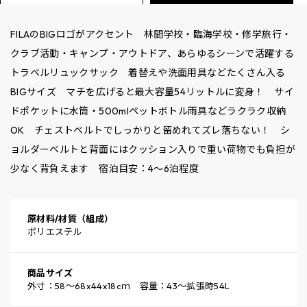
FILAのBIGロゴがアクセント 林間学校・臨海学校・修学旅行・
クラブ活動・キャンプ・アウトドア、あらゆるシーンで活躍する
トラベルリュックサック 着替えや洗面用具などたくさん入る
BIGサイズ マチを広げると最大容量54リットルに変身！ サイ
ドポケットに水筒・500mlペットボトル雨具などラクラク収納
OK チェストベルトでしっかりと留めれてズレ落ちない！ シ
ョルダーベルトと背面にはクッション入りで重い荷物でも負担が
少なく背負えます 宿泊目安：4～6泊程度
原材料/材質（組成）
ポリエステル
商品サイズ
外寸：58～68x44x18cｍ 容量：43～拡張時54L