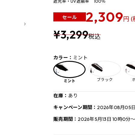
遮光率・UV遮蔽率 100％
2,309
セール
円 
¥3,299
税込
カラー：
ミント
ブラック
ミント
在庫：
あり
キャンペーン期間：
2026年08月05
販売期間：
2026年5月13日 10時0分～