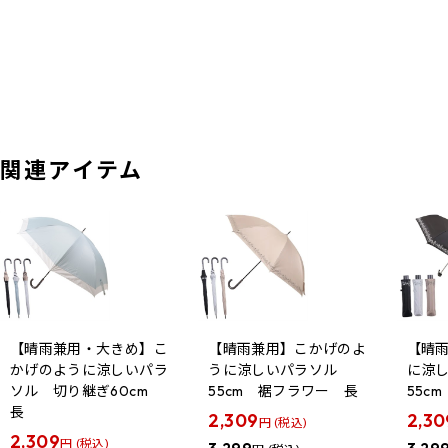
関連アイテム
【晴雨兼用・大きめ】こ
【晴雨兼用】こかげのよ
【晴
かげのように涼しいパラ
うに涼しいパラソル
に涼
ソル 切り継ぎ60cm
55cm 裾フラワー 長
55c
長
2,309
2,30
円 (税込)
2,309
円 (税込)