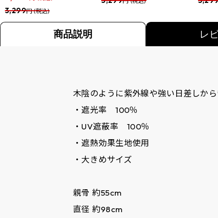
3,299
3,29
円 (税込)
3,299
円 (税込)
商品説明
レ
木陰のように紫外線や強い日差しから守
・遮光率 100％
・UV遮蔽率 100％
・遮熱効果生地使用
・大きめサイズ
親骨 約55cm
直径 約98cm