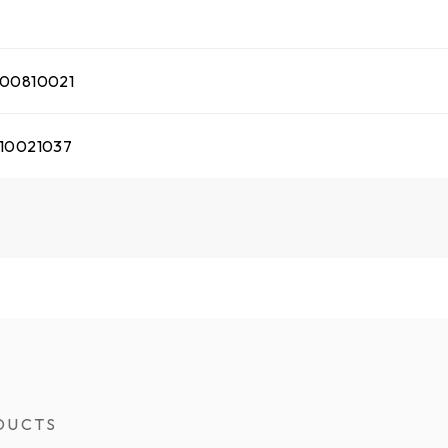
00810021
10021037
DUCTS