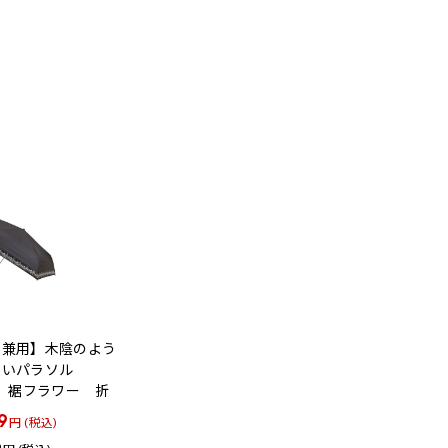
雨兼用】木陰のよう
しいパラソル
m 裾フラワー 折
9
円 (税込)