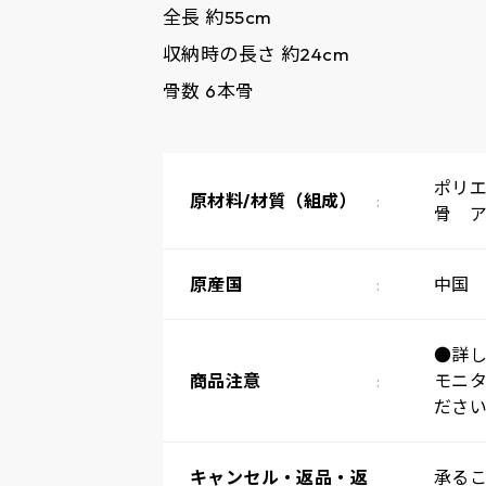
全長 約55cm
収納時の長さ 約24cm
骨数 6本骨
ポリエ
原材料/材質（組成）
骨 
原産国
中国
●詳
商品注意
モニ
ださい
キャンセル・返品・返
承る