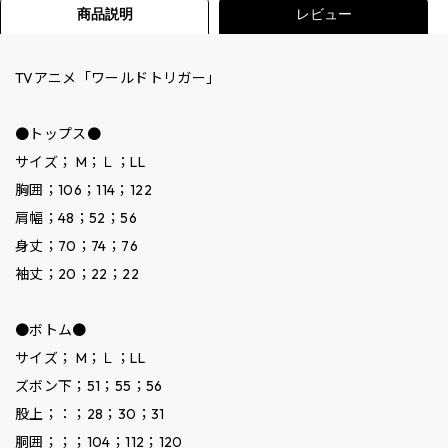
商品説明
レビュー
TVアニメ「ワールドトリガー」
●トップス●
サイズ； M；Ｌ；LL
胸囲；106；114；122
肩幅；48；52；56
身丈；70；74；76
袖丈；20；22；22
●ボトム●
サイズ； M；Ｌ；LL
ズボン下；51；55；56
股上；：；28；30；31
胴囲；；；104；112；120