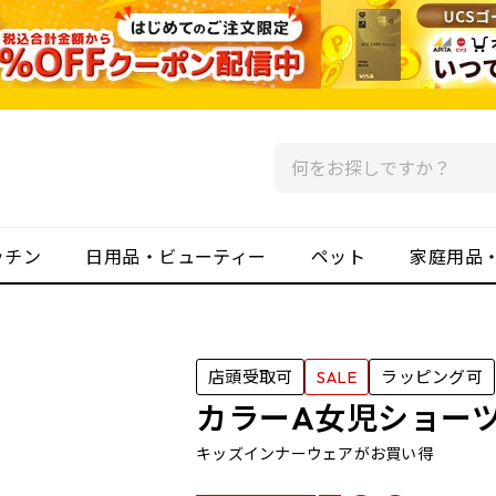
ッチン
日用品・ビューティー
ペット
家庭用品
店頭受取可
SALE
ラッピング可
カラーA女児ショーツ
キッズインナーウェアがお買い得