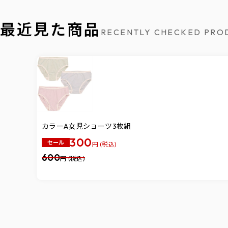
最近見た商品
RECENTLY CHECKED PRO
カラーA女児ショーツ3枚組
300
セール
円 (税込)
600
円 (税込)