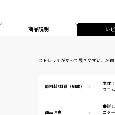
商品説明
レ
ストレッチがあって履きやすい。名前
本体：
原材料/材質（組成）
スゴム
●詳
商品注意
ニター