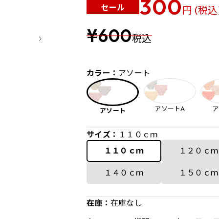
300
セール
円 (税込
¥600
税込
カラー：
アソート
アソートA
ア
アソート
サイズ：
１１０ｃｍ
１１０ｃｍ
１２０ｃｍ
１４０ｃｍ
１５０ｃｍ
在庫：
在庫なし