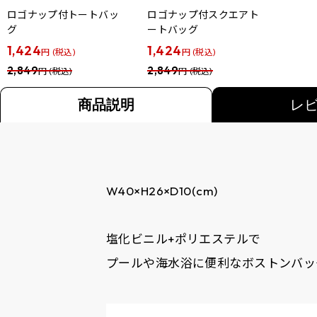
ロゴナップ付トートバッ
ロゴナップ付スクエアト
グ
ートバッグ
1,424
1,424
円 (税込)
円 (税込)
2,849
2,849
円 (税込)
円 (税込)
商品説明
レ
W40×H26×D10(cm)
塩化ビニル+ポリエステルで
プールや海水浴に便利なボストンバッ