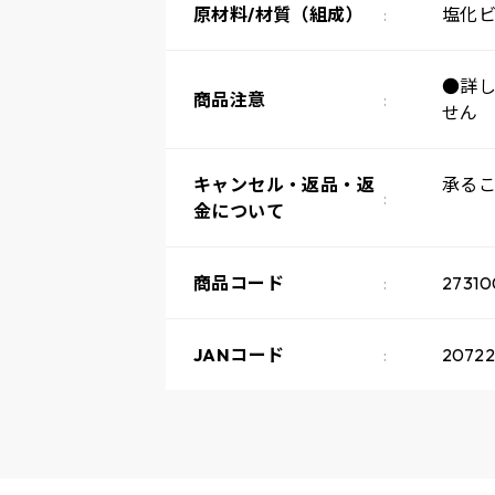
原材料/材質（組成）
塩化ビ
●詳
商品注意
せん
キャンセル・返品・返
承る
金について
商品コード
27310
JANコード
20722