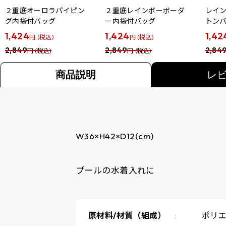
２重底オーロラパイピン
２重底レインボーボーダ
レイ
グ内袋付バッグ
ー内袋付バッグ
トン
1,424
1,424
1,42
円 (税込)
円 (税込)
2,849
2,849
2,84
円 (税込)
円 (税込)
商品説明
レ
W36×H42×D12(cm)
プールの水着入れに
原材料/材質（組成）
ポリエ