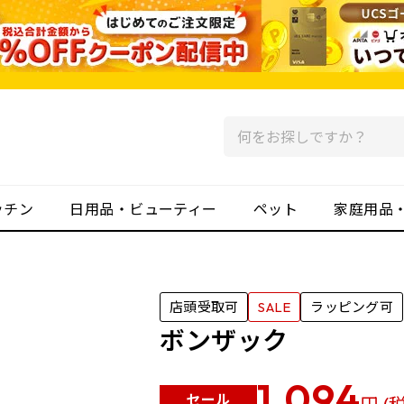
ッチン
日用品・ビューティー
ペット
家庭用品
店頭受取可
SALE
ラッピング可
ボンザック
1,094
セール