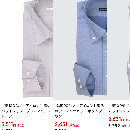
【綿100％ノーアイロン】魔法
【綿100％ノーアイロン】魔法
【綿100％
のワイシャツ プレミアムモノ
のワイシャツカラー ボタンダ
のワイシャツ
トーン
ウン
2,631
円 (税
3,511
2,631
3,289
円 (税込)
円 (税込)
円 (税込