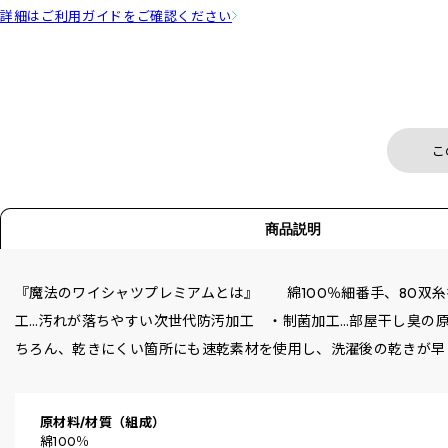
詳細はご利用ガイドをご確認ください
こ
商品説明
『魔法のワイシャツプレミアムとは』 綿100％細番手、80双
工…汚れが落ちやすい次世代防汚加工 ・制菌加工…部屋干し臭の原
ちろん、乾きにくい箇所にも速乾素材を使用し、洗濯後の乾きが早
原材料/材質（組成）
綿100％