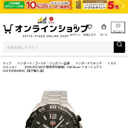
メニュー
ログイン
お気に入り
カート
トップ
インポート・ゴールド・ジュエリー企画
インポートウォッチ
ＴＡＧ
Ｈｅｕｅｒ
【ONLINE SHOP 限定特別価格】TAG Heuer フォーミュラ１
CAZ1010BA0842【並行輸入品】