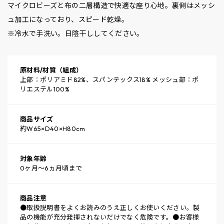
マイクロビーズと布の二層構造で快適な座り心地。裏側はメッシ
ュ加工になっており、スピード乾燥。
※冷水で手洗い。日陰干ししてください。
原材料/材質（組成）
上部：ポリアミド82%、スパンテックス18% メッシュ部：ポ
リエステル100%
商品サイズ
約W65×D40×H80cm
対象年齢
0ヶ月～6ヵ月頃まで
商品注意
●取扱説明書をよくお読みのうえ正しくお使いください。製
品の機能が充分発揮されないだけでなく危険です。●お客様