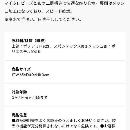
マイクロビーズと布の二層構造で快適な座り心地。裏側はメッシ
ュ加工になっており、スピード乾燥。
※冷水で手洗い。日陰干ししてください。
原材料/材質（組成）
上部：ポリアミド82%、スパンテックス18% メッシュ部：ポ
リエステル100%
商品サイズ
約W65×D40×H80cm
対象年齢
0ヶ月～6ヵ月頃まで
商品注意
●取扱説明書をよくお読みのうえ正しくお使いください。製
品の機能が充分発揮されないだけでなく危険です。●お客様