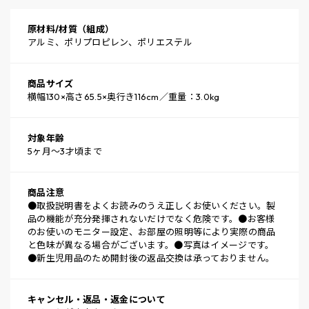
原材料/材質（組成）
アルミ、ポリプロピレン、ポリエステル
商品サイズ
横幅130×高さ65.5×奥行き116cm／重量：3.0kg
対象年齢
5ヶ月～3才頃まで
商品注意
●取扱説明書をよくお読みのうえ正しくお使いください。製
品の機能が充分発揮されないだけでなく危険です。●お客様
のお使いのモニター設定、お部屋の照明等により実際の商品
と色味が異なる場合がございます。●写真はイメージです。
●新生児用品のため開封後の返品交換は承っておりません。
キャンセル・返品・返金について