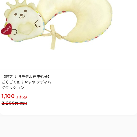
【訳アリ 旧モデル在庫処分】
ごくごく＆すやすや テディハ
グクッション
1,100
円 (税込)
2,200
円 (税込)