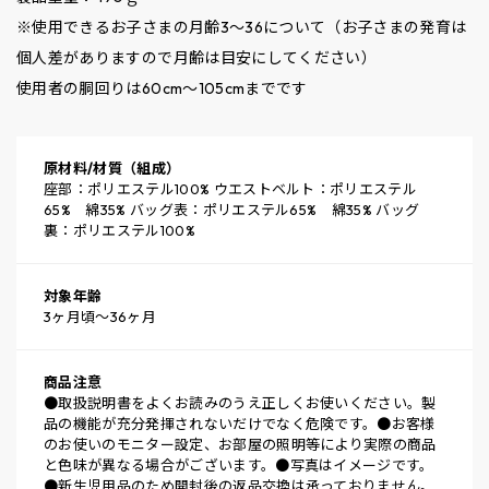
※使用できるお子さまの月齢3～36について（お子さまの発育は
個人差がありますので月齢は目安にしてください）
使用者の胴回りは60cm～105cmまでです
原材料/材質（組成）
座部：ポリエステル100% ウエストベルト：ポリエステル
65% 綿35% バッグ表：ポリエステル65% 綿35% バッグ
裏：ポリエステル100%
対象年齢
3ヶ月頃～36ヶ月
商品注意
●取扱説明書をよくお読みのうえ正しくお使いください。製
品の機能が充分発揮されないだけでなく危険です。●お客様
のお使いのモニター設定、お部屋の照明等により実際の商品
と色味が異なる場合がございます。●写真はイメージです。
●新生児用品のため開封後の返品交換は承っておりません。