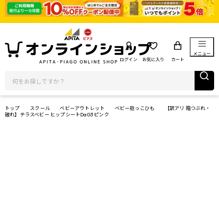
メニュー
ログイン
お気に入り
カート
トップ
スクール
ベビーアウトレット
ベビー抱っこひも
【訳アリ 箱つぶれ・
破れ】テラスベビー ヒップシートDaG3 ピンク