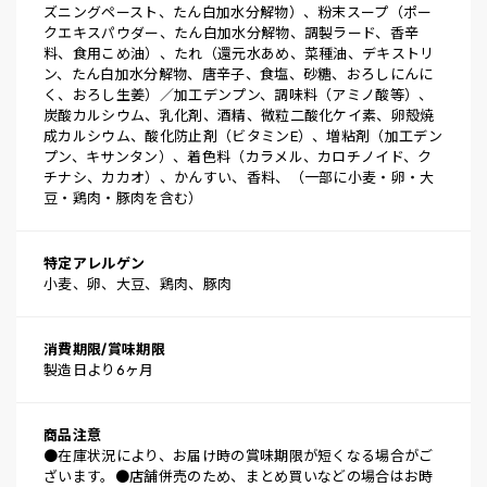
ズニングペースト、たん白加水分解物）、粉末スープ（ポー
クエキスパウダー、たん白加水分解物、調製ラード、香辛
料、食用こめ油）、たれ（還元水あめ、菜種油、デキストリ
ン、たん白加水分解物、唐辛子、食塩、砂糖、おろしにんに
く、おろし生姜）／加工デンプン、調味料（アミノ酸等）、
炭酸カルシウム、乳化剤、酒精、微粒二酸化ケイ素、卵殻焼
成カルシウム、酸化防止剤（ビタミンE）、増粘剤（加工デン
プン、キサンタン）、着色料（カラメル、カロチノイド、ク
チナシ、カカオ）、かんすい、香料、（一部に小麦・卵・大
豆・鶏肉・豚肉を含む）
特定アレルゲン
小麦、卵、大豆、鶏肉、豚肉
消費期限/賞味期限
製造日より6ヶ月
商品注意
●在庫状況により、お届け時の賞味期限が短くなる場合がご
ざいます。●店舗併売のため、まとめ買いなどの場合はお時