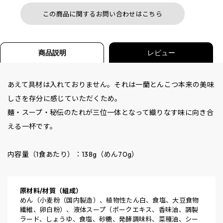
この商品に関するお問い合わせはこちら
商品説明
レビュー
あえて具材は入れておりません。それは一蘭とんこつ本来の美味
しさを存分に感じていただくため。
麺・スープ・秘伝のたれが三位一体となって織りなす味に向き合
える一杯です。
内容量（1食あたり）：138g（めん70g）
原材料/材質（組成）
めん（小麦粉（国内製造）、植物性たん白、食塩、大豆食物
繊維、卵白粉）、液体スープ（ポークエキス、香味油、調製
ラード、しょうゆ、食塩、砂糖、発酵調味料、菜種油、シー