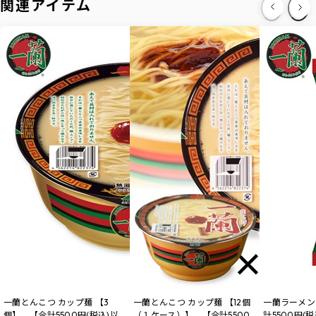
関連アイテム
一蘭とんこつ カップ麺 【3
一蘭とんこつ カップ麺 【12個
一蘭ラーメン
個】 【合計5500円(税込)以
（１ケース）】 【合計5500
計5500円(