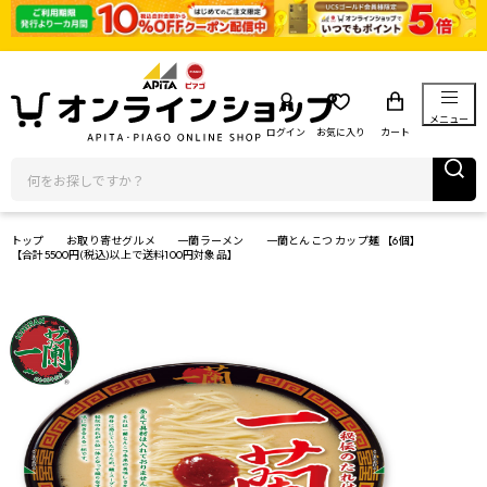
メニュー
ログイン
お気に入り
カート
トップ
お取り寄せグルメ
一蘭ラーメン
一蘭とんこつ カップ麺 【6個】
【合計5500円(税込)以上で送料100円対象品】