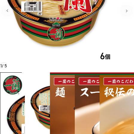
1
/
5