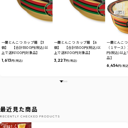
一蘭とんこつ カップ麺 【3
一蘭とんこつ カップ麺 【6
一蘭とんこつ 
個】 【合計5500円(税込)以
個】 【合計5500円(税込)以
（１ケース）
上で送料100円対象品】
上で送料100円対象品】
円(税込)以上
品】
1,613
3,227
円 (税込)
円 (税込)
6,454
円 (税込
最近見た商品
RECENTLY CHECKED PRODUCTS