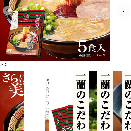
1
/
6