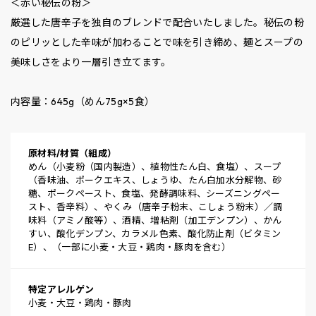
＜赤い秘伝の粉＞
厳選した唐辛子を独自のブレンドで配合いたしました。秘伝の粉
のピリッとした辛味が加わることで味を引き締め、麺とスープの
美味しさをより一層引き立てます。
内容量：645g（めん75g×5食）
原材料/材質（組成）
めん（小麦粉（国内製造）、植物性たん白、食塩）、スープ
（香味油、ポークエキス、しょうゆ、たん白加水分解物、砂
糖、ポークペースト、食塩、発酵調味料、シーズニングペー
スト、香辛料）、やくみ（唐辛子粉末、こしょう粉末）／調
味料（アミノ酸等）、酒精、増粘剤（加工デンプン）、かん
すい、酸化デンプン、カラメル色素、酸化防止剤（ビタミン
E）、（一部に小麦・大豆・鶏肉・豚肉を含む）
特定アレルゲン
小麦・大豆・鶏肉・豚肉