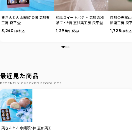
栗きんとん水饅頭10個 恵那栗
和風スイートポテト 恵那の和
恵那の天然山
工房 良平堂
ぽてと5個 恵那栗工房 良平堂
那栗工房 良
3,240
1,296
1,728
円 (税込)
円 (税込)
円 (税込
最近見た商品
RECENTLY CHECKED PRODUCTS
栗きんとん水饅頭6個 恵那栗工