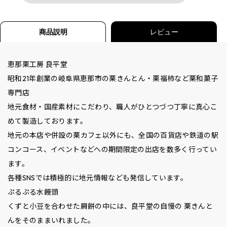
商品説明
レビュー
恵那栗工房 良平堂
昭和21年創業の岐阜県恵那市の栗きんとん・栗福柿など栗和菓子
専門店
地元食材・国産素材にこだわり、職人がひとつづつ丁寧に真心こ
めて製造しております。
地元の本店や併設の栗カフェ以外にも、全国の百貨店や鉄道の駅
コンコース、イベントなどへの期間限定の出店を数多く行ってい
ます。
各種SNSでは積極的に地元情報なども発信しています。
ぷるぷる水饅頭
くずと小豆を合わせた屑餅の中には、良平堂の自慢の 栗きんと
んをそのままいれました。