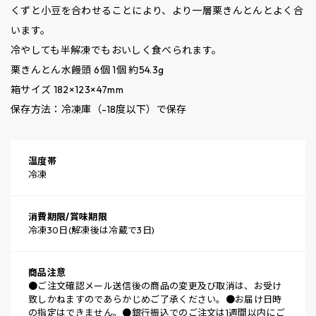
くずと小豆を合わせることにより、より一層栗きんとんとよく合
います。
冷やしても半解凍でもおいしく食べられます。
栗きんとん水饅頭 6個 1個 約54.3g
箱サイズ 182×123×47mm
保存方法：冷凍庫（-18度以下）で保存
温度帯
冷凍
消費期限/賞味期限
冷凍30日(解凍後は冷蔵で3日)
商品注意
●ご注文確認メール送信後の商品の変更及び取消は、お受け
致しかねますのであらかじめご了承ください。●お届け日時
の指定はできません。●銀行振込でのご注文は1週間以内にご