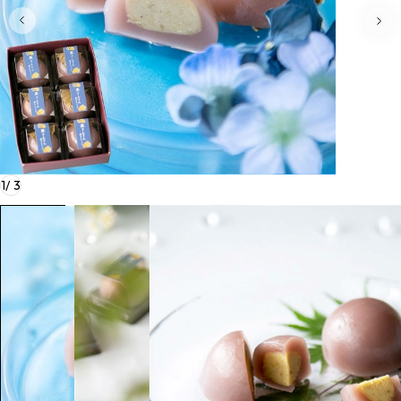
1
/
3