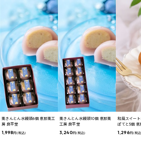
栗きんとん水饅頭6個 恵那栗工
栗きんとん水饅頭10個 恵那栗
和風スイート
房 良平堂
工房 良平堂
ぽてと5個 
1,998
3,240
1,296
円 (税込)
円 (税込)
円 (税込