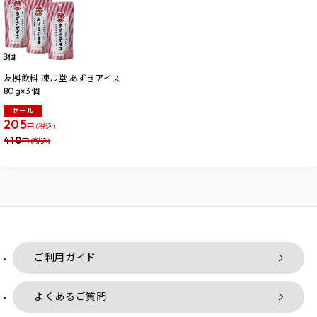
友桝飲料 凍ル堂 あずきアイス
80g×3個
セール
205
円 (税込)
410
円 (税込)
ご利用ガイド
よくあるご質問