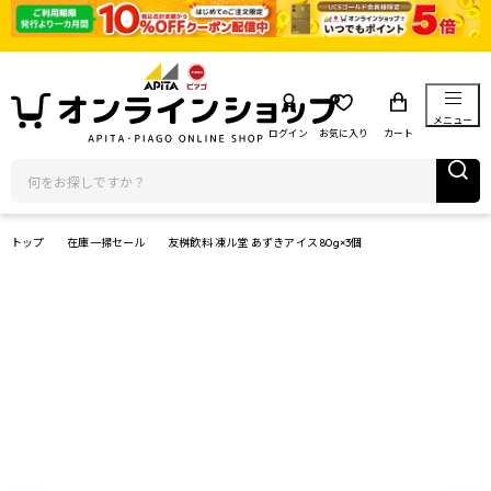
メニュー
ログイン
お気に入り
カート
トップ
在庫一掃セール
友桝飲料 凍ル堂 あずきアイス 80g×3個