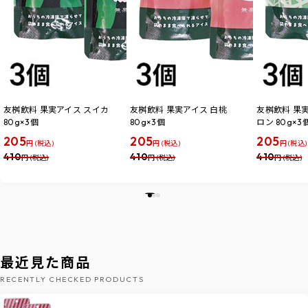
友桝飲料 果実アイス スイカ
友桝飲料 果実アイス 白桃
友桝飲料 果
80g×3個
80g×3個
ロン 80g×3
205
205
205
円 (税込)
円 (税込)
円 (税込)
410
410
410
円 (税込)
円 (税込)
円 (税込)
最近見た商品
RECENTLY CHECKED PRODUCTS