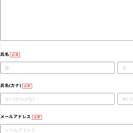
氏名
必須
氏名(カナ)
必須
メールアドレス
必須